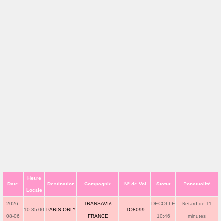
Heure
Date
Destination
Compagnie
N° de Vol
Statut
Ponctualité
Locale
2026-
TRANSAVIA
DECOLLE
Retard de 11
10:35:00
PARIS ORLY
TO8099
08-06
FRANCE
10:46
minutes