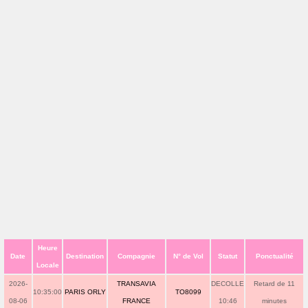
Heure
Date
Destination
Compagnie
N° de Vol
Statut
Ponctualité
Locale
2026-
TRANSAVIA
DECOLLE
Retard de 11
10:35:00
PARIS ORLY
TO8099
08-06
FRANCE
10:46
minutes