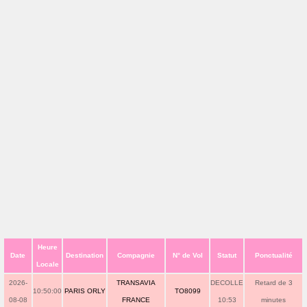
Heure
Date
Destination
Compagnie
N° de Vol
Statut
Ponctualité
Locale
2026-
TRANSAVIA
DECOLLE
Retard de 3
10:50:00
PARIS ORLY
TO8099
08-08
FRANCE
10:53
minutes