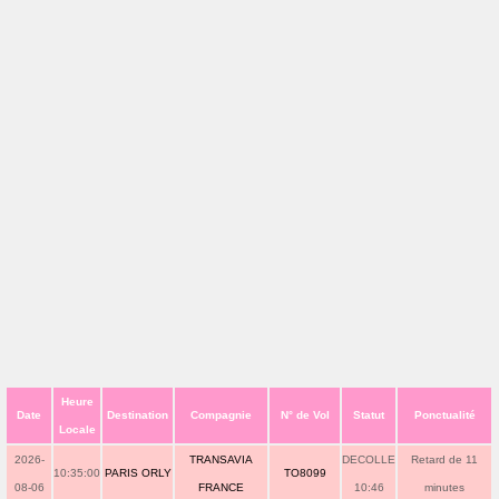
Heure
Date
Destination
Compagnie
N° de Vol
Statut
Ponctualité
Locale
2026-
TRANSAVIA
DECOLLE
Retard de 11
10:35:00
PARIS ORLY
TO8099
08-06
FRANCE
10:46
minutes