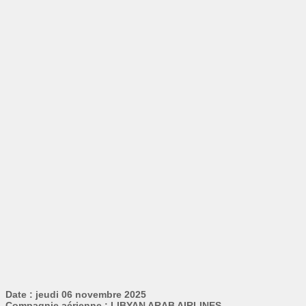
Date : jeudi 06 novembre 2025
Compagnie aérienne : LIBYAN ARAB AIRLINES