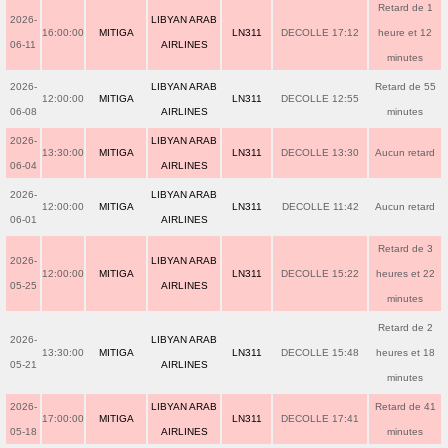
Retard de 1
2026-
LIBYAN ARAB
16:00:00
MITIGA
LN311
DECOLLE 17:12
heure et 12
06-11
AIRLINES
minutes
2026-
LIBYAN ARAB
Retard de 55
12:00:00
MITIGA
LN311
DECOLLE 12:55
06-08
AIRLINES
minutes
2026-
LIBYAN ARAB
13:30:00
MITIGA
LN311
DECOLLE 13:30
Aucun retard
06-04
AIRLINES
2026-
LIBYAN ARAB
12:00:00
MITIGA
LN311
DECOLLE 11:42
Aucun retard
06-01
AIRLINES
Retard de 3
2026-
LIBYAN ARAB
12:00:00
MITIGA
LN311
DECOLLE 15:22
heures et 22
05-25
AIRLINES
minutes
Retard de 2
2026-
LIBYAN ARAB
13:30:00
MITIGA
LN311
DECOLLE 15:48
heures et 18
05-21
AIRLINES
minutes
2026-
LIBYAN ARAB
Retard de 41
17:00:00
MITIGA
LN311
DECOLLE 17:41
05-18
AIRLINES
minutes