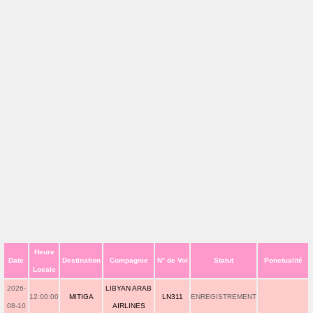
Heure
Date
Destination
Compagnie
N° de Vol
Statut
Ponctualité
Locale
2026-
LIBYAN ARAB
12:00:00
MITIGA
LN311
ENREGISTREMENT
08-10
AIRLINES