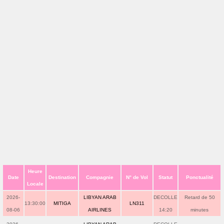
Heure
Date
Destination
Compagnie
N° de Vol
Statut
Ponctualité
Locale
2026-
LIBYAN ARAB
DECOLLE
Retard de 50
13:30:00
MITIGA
LN311
08-06
AIRLINES
14:20
minutes