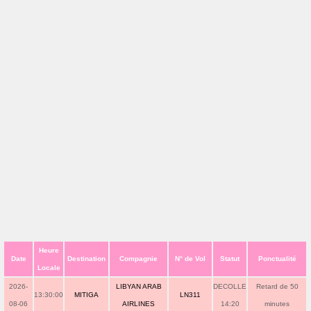
Heure
Date
Destination
Compagnie
N° de Vol
Statut
Ponctualité
Locale
2026-
LIBYAN ARAB
DECOLLE
Retard de 50
13:30:00
MITIGA
LN311
08-06
AIRLINES
14:20
minutes