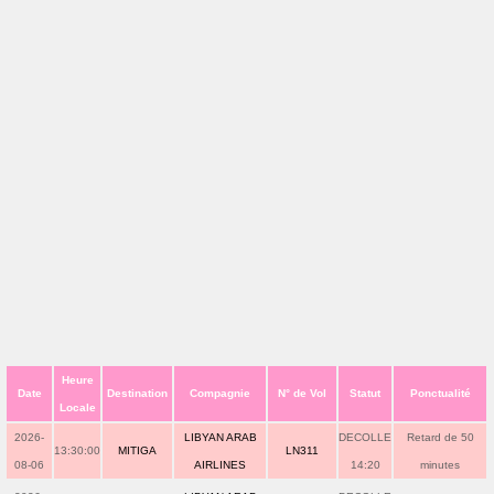
Heure
Date
Destination
Compagnie
N° de Vol
Statut
Ponctualité
Locale
2026-
LIBYAN ARAB
DECOLLE
Retard de 50
13:30:00
MITIGA
LN311
08-06
AIRLINES
14:20
minutes