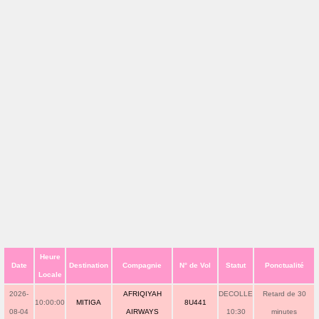
Heure
Date
Destination
Compagnie
N° de Vol
Statut
Ponctualité
Locale
2026-
AFRIQIYAH
DECOLLE
Retard de 30
10:00:00
MITIGA
8U441
08-04
AIRWAYS
10:30
minutes