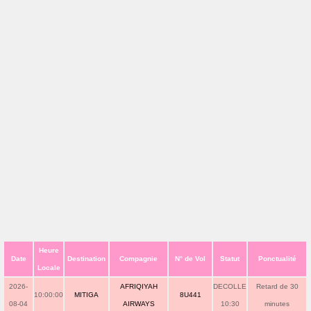
Heure
Date
Destination
Compagnie
N° de Vol
Statut
Ponctualité
Locale
2026-
AFRIQIYAH
DECOLLE
Retard de 30
10:00:00
MITIGA
8U441
08-04
AIRWAYS
10:30
minutes