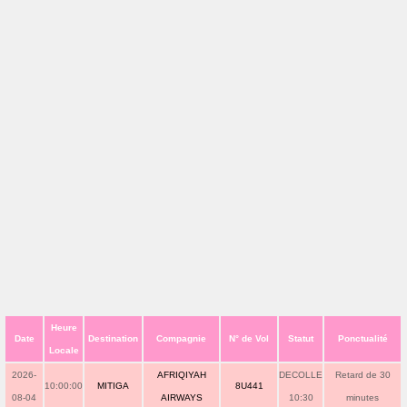
Heure
Date
Destination
Compagnie
N° de Vol
Statut
Ponctualité
Locale
2026-
AFRIQIYAH
DECOLLE
Retard de 30
10:00:00
MITIGA
8U441
08-04
AIRWAYS
10:30
minutes