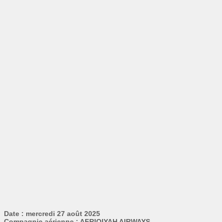
Date : mercredi 27 août 2025
Compagnie aérienne : AFRIQIYAH AIRWAYS