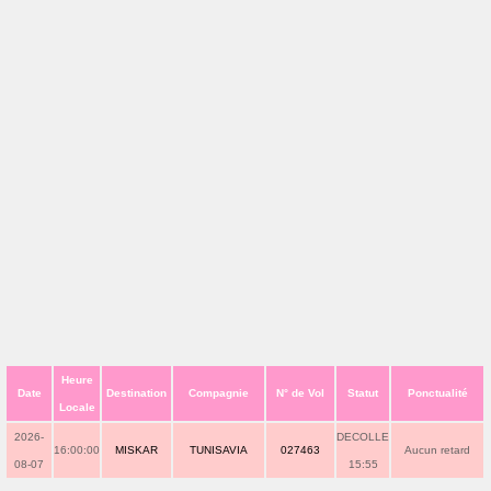
Heure
Date
Destination
Compagnie
N° de Vol
Statut
Ponctualité
Locale
2026-
DECOLLE
16:00:00
MISKAR
TUNISAVIA
027463
Aucun retard
08-07
15:55