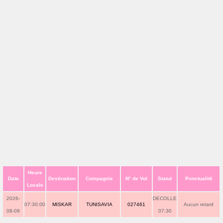
Heure
Date
Destination
Compagnie
N° de Vol
Statut
Ponctualité
Locale
2026-
DECOLLE
07:30:00
MISKAR
TUNISAVIA
027461
Aucun retard
08-09
07:30