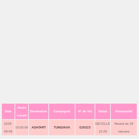
Heure
Date
Destination
Compagnie
N° de Vol
Statut
Ponctualité
Locale
2026-
DECOLLE
Retard de 26
10:00:00
ASHTART
TUNISAVIA
026323
08-06
10:26
minutes