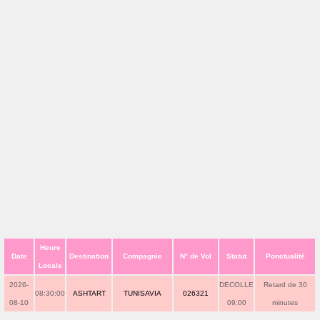
Heure
Date
Destination
Compagnie
N° de Vol
Statut
Ponctualité
Locale
2026-
DECOLLE
Retard de 30
08:30:00
ASHTART
TUNISAVIA
026321
08-10
09:00
minutes