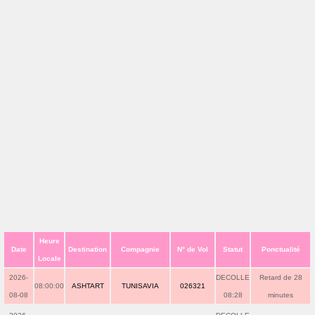
Heure
Date
Destination
Compagnie
N° de Vol
Statut
Ponctualité
Locale
2026-
DECOLLE
Retard de 28
08:00:00
ASHTART
TUNISAVIA
026321
08-08
08:28
minutes