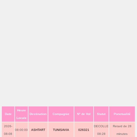
Heure
Date
Destination
Compagnie
N° de Vol
Statut
Ponctualité
Locale
2026-
DECOLLE
Retard de 28
08:00:00
ASHTART
TUNISAVIA
026321
08-08
08:28
minutes