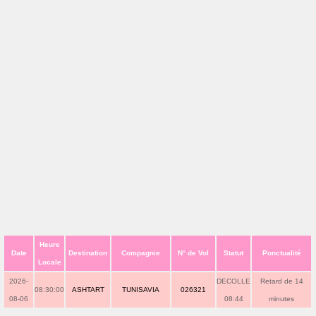
Heure
Date
Destination
Compagnie
N° de Vol
Statut
Ponctualité
Locale
2026-
DECOLLE
Retard de 14
08:30:00
ASHTART
TUNISAVIA
026321
08-06
08:44
minutes