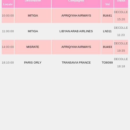
Destination
Compagnie
Statut
Locale
Vol
DECOLLE
10:00:00
MITIGA
AFRIQIYAH AIRWAYS
8U441
15:20
DECOLLE
11:00:00
MITIGA
LIBYAN ARAB AIRLINES
LN311
11:23
DECOLLE
14:00:00
MISRATE
AFRIQIYAH AIRWAYS
8U493
19:35
DECOLLE
18:10:00
PARIS ORLY
TRANSAVIA FRANCE
TO8099
18:18