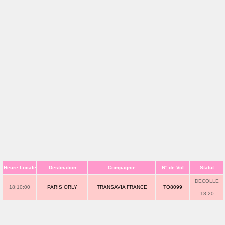
Heure Locale
Destination
Compagnie
N° de Vol
Statut
DECOLLE
18:10:00
PARIS ORLY
TRANSAVIA FRANCE
TO8099
18:20