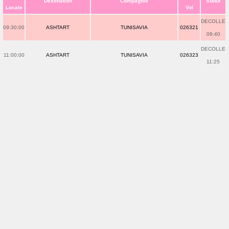
Destination
Compagnie
Statut
Locale
Vol
DECOLLE
09:30:00
ASHTART
TUNISAVIA
026321
09:40
DECOLLE
11:00:00
ASHTART
TUNISAVIA
026323
11:25