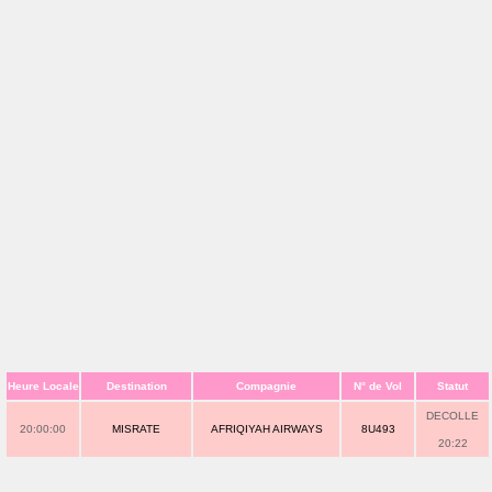
Heure Locale
Destination
Compagnie
N° de Vol
Statut
DECOLLE
20:00:00
MISRATE
AFRIQIYAH AIRWAYS
8U493
20:22