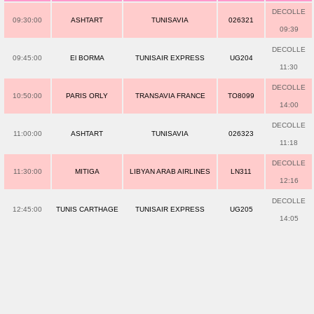
DECOLLE
09:30:00
ASHTART
TUNISAVIA
026321
09:39
DECOLLE
09:45:00
El BORMA
TUNISAIR EXPRESS
UG204
11:30
DECOLLE
10:50:00
PARIS ORLY
TRANSAVIA FRANCE
TO8099
14:00
DECOLLE
11:00:00
ASHTART
TUNISAVIA
026323
11:18
DECOLLE
11:30:00
MITIGA
LIBYAN ARAB AIRLINES
LN311
12:16
DECOLLE
12:45:00
TUNIS CARTHAGE
TUNISAIR EXPRESS
UG205
14:05