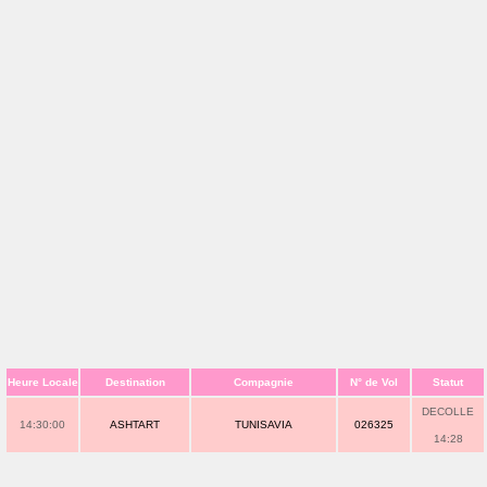
Heure Locale
Destination
Compagnie
N° de Vol
Statut
DECOLLE
14:30:00
ASHTART
TUNISAVIA
026325
14:28