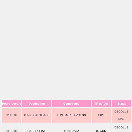
Heure Locale
Destination
Compagnie
N° de Vol
Statut
DECOLLE
12:45:00
TUNIS CARTHAGE
TUNISAIR EXPRESS
UG205
13:43
DECOLLE
13:00:00
HASDRUBAL
TUNISAVIA
027437