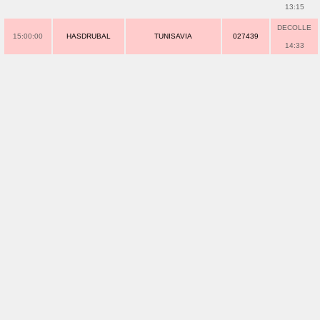
13:15
DECOLLE
15:00:00
HASDRUBAL
TUNISAVIA
027439
14:33