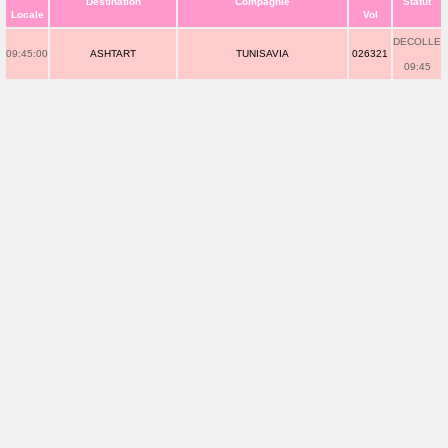
Destination
Compagnie
Statut
Locale
Vol
DECOLLE
09:45:00
ASHTART
TUNISAVIA
026321
09:45