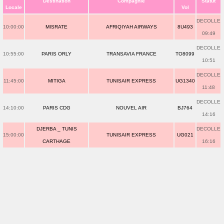
Destination
Compagnie
Statut
Locale
Vol
DECOLLE
10:00:00
MISRATE
AFRIQIYAH AIRWAYS
8U493
09:49
DECOLLE
10:55:00
PARIS ORLY
TRANSAVIA FRANCE
TO8099
10:51
DECOLLE
11:45:00
MITIGA
TUNISAIR EXPRESS
UG1340
11:48
DECOLLE
14:10:00
PARIS CDG
NOUVEL AIR
BJ764
14:16
DJERBA _ TUNIS
DECOLLE
15:00:00
TUNISAIR EXPRESS
UG021
CARTHAGE
16:16