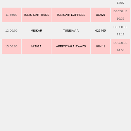
12:07
DECOLLE
11:45:00
TUNIS CARTHAGE
TUNISAIR EXPRESS
UG021
10:37
DECOLLE
12:00:00
MISKAR
TUNISAVIA
027465
13:12
DECOLLE
15:00:00
MITIGA
AFRIQIYAH AIRWAYS
8U441
14:50