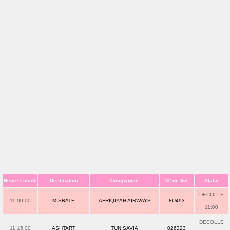
Heure Locale
Destination
Compagnie
N° de Vol
Statut
DECOLLE
11:00:00
MISRATE
AFRIQIYAH AIRWAYS
8U493
11:00
DECOLLE
11:15:00
ASHTART
TUNISAVIA
026323