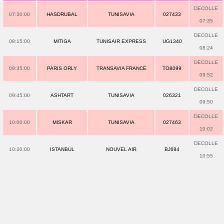
DECOLLE
07:30:00
HASDRUBAL
TUNISAVIA
027433
07:35
DECOLLE
08:15:00
MITIGA
TUNISAIR EXPRESS
UG1340
08:24
DECOLLE
09:35:00
PARIS ORLY
TRANSAVIA FRANCE
TO8099
09:52
DECOLLE
09:45:00
ASHTART
TUNISAVIA
026321
09:50
DECOLLE
10:00:00
MISKAR
TUNISAVIA
027463
10:02
DECOLLE
10:20:00
ISTANBUL
NOUVEL AIR
BJ684
10:55