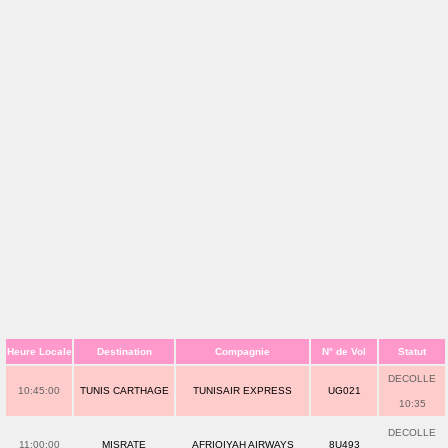
Heure Locale
Destination
Compagnie
N° de Vol
Statut
DECOLLE
10:45:00
TUNIS CARTHAGE
TUNISAIR EXPRESS
UG021
10:35
DECOLLE
11:00:00
MISRATE
AFRIQIYAH AIRWAYS
8U493