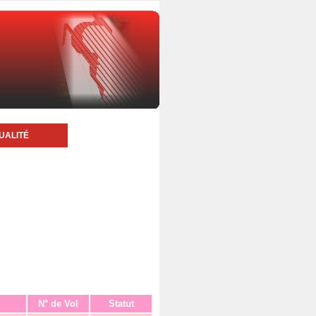
UALITÉ
N° de Vol
Statut