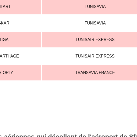
HTART
TUNISAVIA
SKAR
TUNISAVIA
TIGA
TUNISAIR EXPRESS
CARTHAGE
TUNISAIR EXPRESS
S ORLY
TRANSAVIA FRANCE
 aériennes qui décollent de l'aéroport de Sf