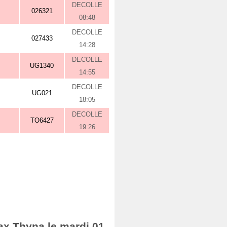
DECOLLE
026321
08:48
DECOLLE
027433
14:28
DECOLLE
UG1340
14:55
DECOLLE
UG021
18:05
DECOLLE
TO6427
19:26
ax Thyna le mardi 01