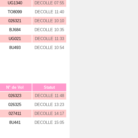
UG1340
DECOLLE 07:55
TO8099
DECOLLE 11:40
026321
DECOLLE 10:10
BJ684
DECOLLE 10:35
UG021
DECOLLE 11:33
8U493
DECOLLE 10:54
N° de Vol
Statut
026323
DECOLLE 11:48
026325
DECOLLE 13:23
027411
DECOLLE 14:17
8U441
DECOLLE 15:05