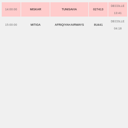
DECOLLE
14:00:00
MISKAR
TUNISAVIA
027413
13:41
DECOLLE
15:00:00
MITIGA
AFRIQIYAH AIRWAYS
8U441
04:18