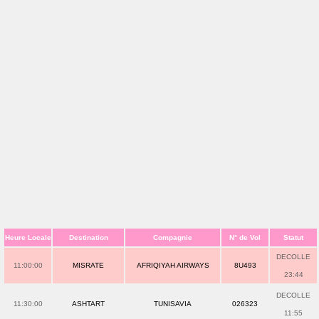
Heure Locale
Destination
Compagnie
N° de Vol
Statut
DECOLLE
11:00:00
MISRATE
AFRIQIYAH AIRWAYS
8U493
23:44
DECOLLE
11:30:00
ASHTART
TUNISAVIA
026323
11:55