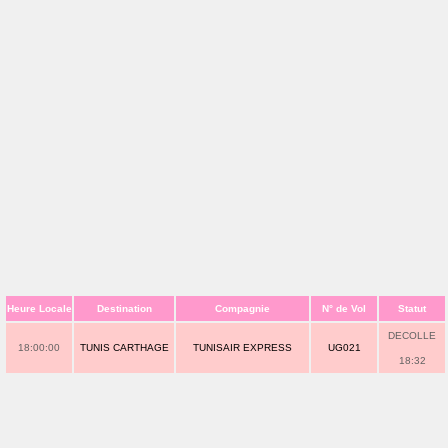
Heure Locale
Destination
Compagnie
N° de Vol
Statut
DECOLLE
18:00:00
TUNIS CARTHAGE
TUNISAIR EXPRESS
UG021
18:32