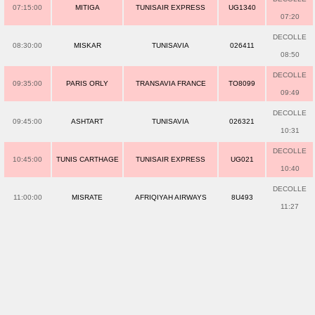
07:15:00
MITIGA
TUNISAIR EXPRESS
UG1340
07:20
DECOLLE
08:30:00
MISKAR
TUNISAVIA
026411
08:50
DECOLLE
09:35:00
PARIS ORLY
TRANSAVIA FRANCE
TO8099
09:49
DECOLLE
09:45:00
ASHTART
TUNISAVIA
026321
10:31
DECOLLE
10:45:00
TUNIS CARTHAGE
TUNISAIR EXPRESS
UG021
10:40
DECOLLE
11:00:00
MISRATE
AFRIQIYAH AIRWAYS
8U493
11:27