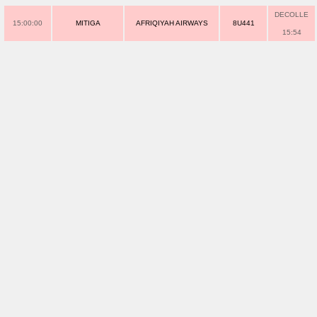
DECOLLE
15:00:00
MITIGA
AFRIQIYAH AIRWAYS
8U441
15:54