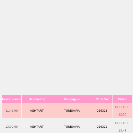
Heure Locale
Destination
Compagnie
N° de Vol
Statut
DECOLLE
11:45:00
ASHTART
TUNISAVIA
026323
12:05
DECOLLE
13:00:00
ASHTART
TUNISAVIA
026325
13:48