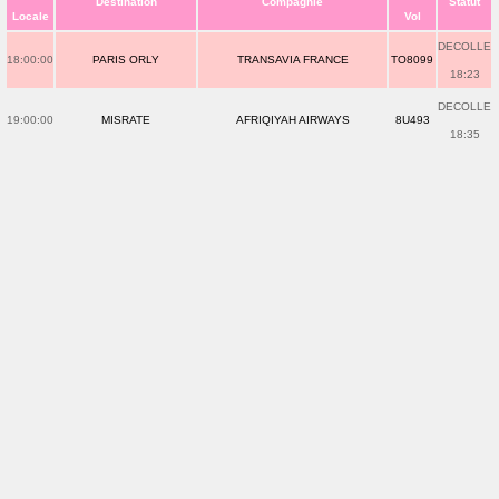
Destination
Compagnie
Statut
Locale
Vol
DECOLLE
18:00:00
PARIS ORLY
TRANSAVIA FRANCE
TO8099
18:23
DECOLLE
19:00:00
MISRATE
AFRIQIYAH AIRWAYS
8U493
18:35