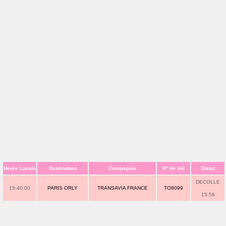
Heure Locale
Destination
Compagnie
N° de Vol
Statut
DECOLLE
15:40:00
PARIS ORLY
TRANSAVIA FRANCE
TO8099
15:56