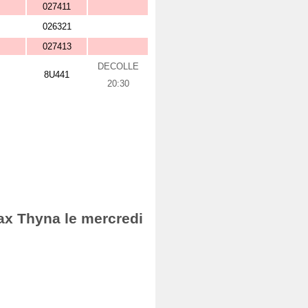
027411
026321
027413
DECOLLE
8U441
20:30
fax Thyna le mercredi