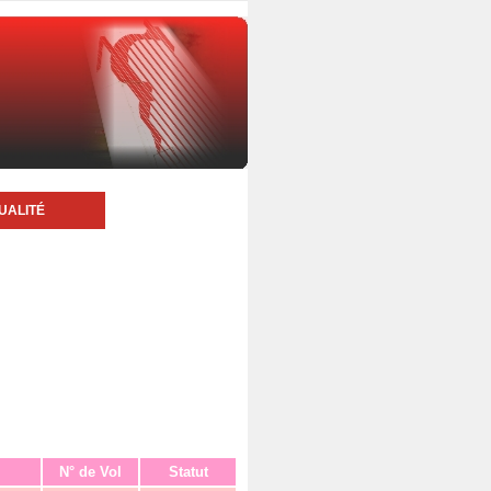
UALITÉ
N° de Vol
Statut