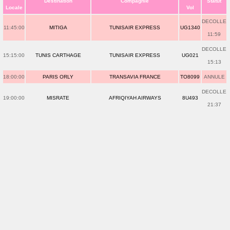
Destination
Compagnie
Statut
Locale
Vol
DECOLLE
11:45:00
MITIGA
TUNISAIR EXPRESS
UG1340
11:59
DECOLLE
15:15:00
TUNIS CARTHAGE
TUNISAIR EXPRESS
UG021
15:13
18:00:00
PARIS ORLY
TRANSAVIA FRANCE
TO8099
ANNULE
DECOLLE
19:00:00
MISRATE
AFRIQIYAH AIRWAYS
8U493
21:37