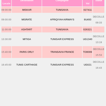
Destination
Compagnie
Statut
Locale
Vol
09:00:00
MISKAR
TUNISAVIA
027411
DECOLLE
09:00:00
MISRATE
AFRIQIYAH AIRWAYS
8U493
09:33
11:00:00
ASHTART
TUNISAVIA
026321
DECOLLE
13:30:00
MITIGA
TUNISAIR EXPRESS
UG1340
13:19
DECOLLE
15:40:00
PARIS ORLY
TRANSAVIA FRANCE
TO8099
15:53
DECOLLE
16:45:00
TUNIS CARTHAGE
TUNISAIR EXPRESS
UG021
16:43