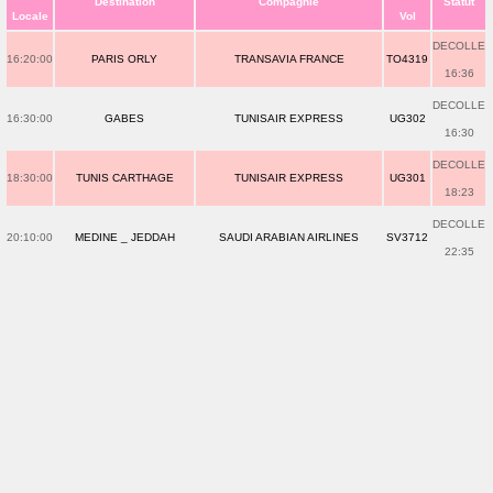
Destination
Compagnie
Statut
Locale
Vol
DECOLLE
16:20:00
PARIS ORLY
TRANSAVIA FRANCE
TO4319
16:36
DECOLLE
16:30:00
GABES
TUNISAIR EXPRESS
UG302
16:30
DECOLLE
18:30:00
TUNIS CARTHAGE
TUNISAIR EXPRESS
UG301
18:23
DECOLLE
20:10:00
MEDINE _ JEDDAH
SAUDI ARABIAN AIRLINES
SV3712
22:35