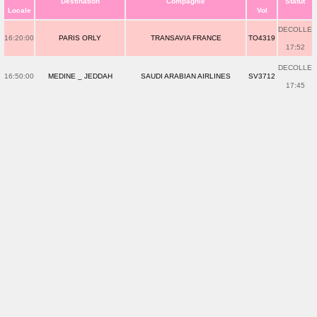
Destination
Compagnie
Statut
Locale
Vol
DECOLLE
16:20:00
PARIS ORLY
TRANSAVIA FRANCE
TO4319
17:52
DECOLLE
16:50:00
MEDINE _ JEDDAH
SAUDI ARABIAN AIRLINES
SV3712
17:45