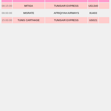
08:15:00
MITIGA
TUNISAIR EXPRESS
UG1340
09:00:00
MISRATE
AFRIQIYAH AIRWAYS
8U493
15:00:00
TUNIS CARTHAGE
TUNISAIR EXPRESS
UG021