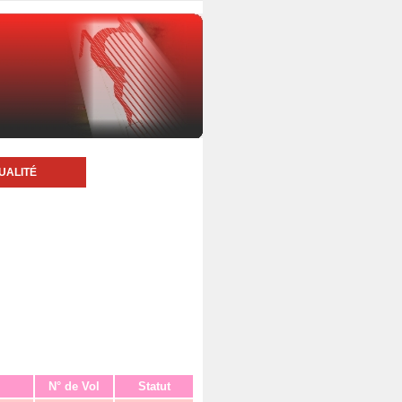
UALITÉ
N° de Vol
Statut