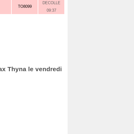
DECOLLE
TO8099
09:37
ax Thyna le vendredi