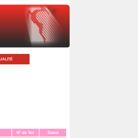
UALITÉ
N° de Vol
Statut