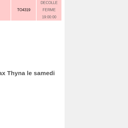
DECOLLE
TO4319
FERME
19:00:00
fax Thyna le samedi