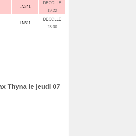
DECOLLE
LN341
19:22
DECOLLE
LN311
23:00
ax Thyna le jeudi 07