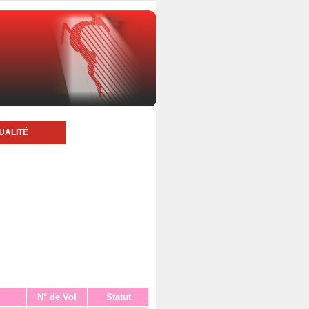
UALITÉ
N° de Vol
Statut