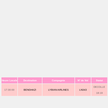
Heure Locale
Destination
Compagnie
N° de Vol
Statut
DECOLLE
17:30:00
BENGHAZI
LYBIAN AIRLINES
LN343
18:19