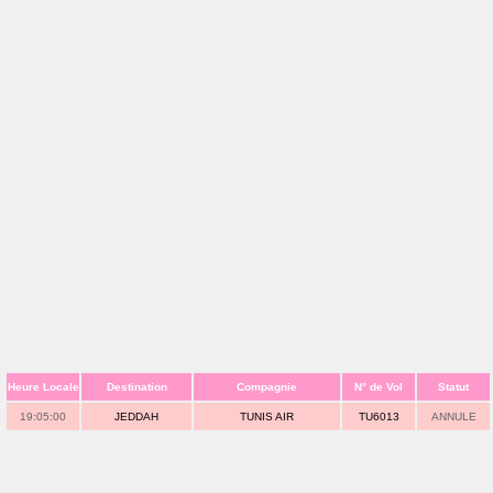
Heure Locale
Destination
Compagnie
N° de Vol
Statut
19:05:00
JEDDAH
TUNIS AIR
TU6013
ANNULE