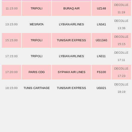
DECOLLE
11:15:00
TRIPOLI
BURAQ AIR
UZ148
11:19
DECOLLE
13:15:00
MESRATA
LYBIAN AIRLINES
LN341
13:36
DECOLLE
15:15:00
TRIPOLI
TUNISAIR EXPRESS
UG1340
15:15
DECOLLE
17:15:00
TRIPOLI
LYBIAN AIRLINES
LN311
17:11
DECOLLE
17:20:00
PARIS CDG
SYPHAX AIR LINES
FS100
17:23
DECOLLE
18:15:00
TUNIS CARTHAGE
TUNISAIR EXPRESS
UG021
18:19