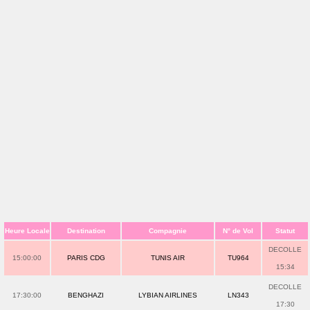
Heure Locale
Destination
Compagnie
N° de Vol
Statut
DECOLLE
15:00:00
PARIS CDG
TUNIS AIR
TU964
15:34
DECOLLE
17:30:00
BENGHAZI
LYBIAN AIRLINES
LN343
17:30