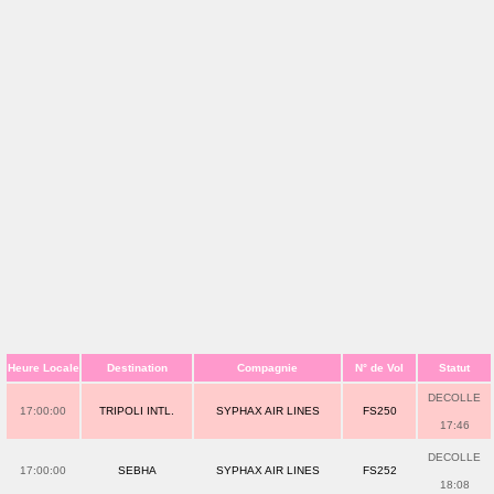
Heure Locale
Destination
Compagnie
N° de Vol
Statut
DECOLLE
17:00:00
TRIPOLI INTL.
SYPHAX AIR LINES
FS250
17:46
DECOLLE
17:00:00
SEBHA
SYPHAX AIR LINES
FS252
18:08