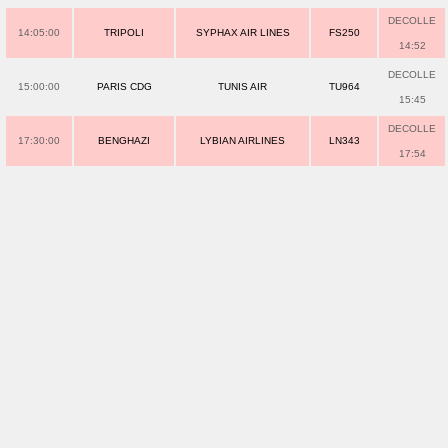
DECOLLE
14:05:00
TRIPOLI
SYPHAX AIR LINES
FS250
14:52
DECOLLE
15:00:00
PARIS CDG
TUNIS AIR
TU964
15:45
DECOLLE
17:30:00
BENGHAZI
LYBIAN AIRLINES
LN343
17:54