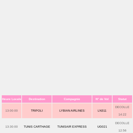
Heure Locale
Destination
Compagnie
N° de Vol
Statut
DECOLLE
13:00:00
TRIPOLI
LYBIAN AIRLINES
LN311
14:22
DECOLLE
13:30:00
TUNIS CARTHAGE
TUNISAIR EXPRESS
UG021
12:56